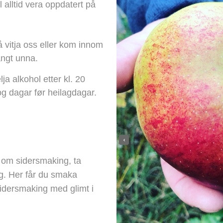
 alltid vera oppdatert på
å vitja oss eller kom innom
angt unna.
ja alkohol etter kl. 20
og dagar før heilagdagar.
‹
 om sidersmaking, ta
g. Her får du smaka
sidersmaking med glimt i