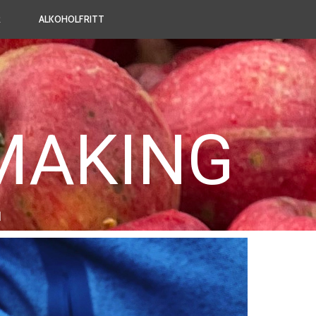
R
ALKOHOLFRITT
MAKING
1