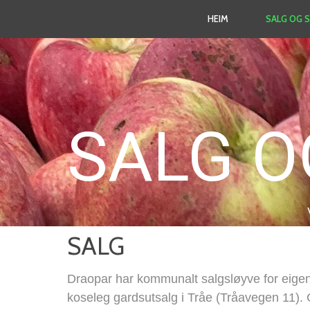
HEIM
SALG OG 
SALG O
SALG
Draopar har kommunalt salgsløyve for eigenp
koseleg gardsutsalg i Tråe (Tråavegen 11).