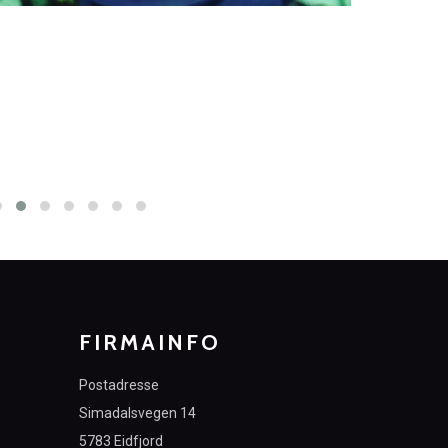
FIRMAINFO
Postadresse
Simadalsvegen 14
5783 Eidfjord