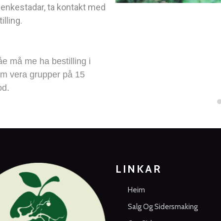
jenkestadar, ta kontakt med
illing
.
e må me ha bestilling i
mum vera grupper på 15
od.
LINKAR
Heim
Salg Og Sidersmaking