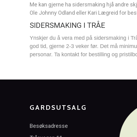
Me kan gjerne ha sidersmaking hjå andre sk
Ole Johnny Odland eller Kari Lægreid for best
SIDERSMAKING I TRÅE
Ynskjer du å vera med på sidersmaking i Trå
god tid, gjerne 2-3 veker før. Det må mini
personar. Ta kontakt for bestilling og pristilb
GARDSUTSALG
Besøksadresse