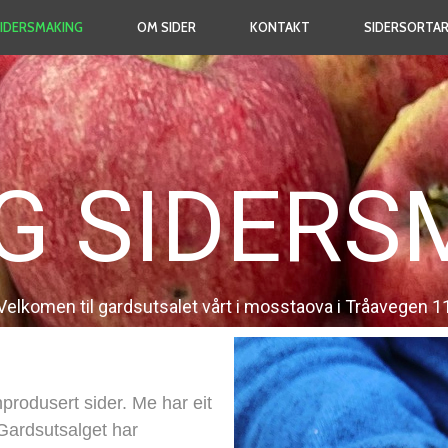
SIDERSMAKING
OM SIDER
KONTAKT
SIDERSORTA
G SIDERS
Velkomen til gardsutsalet vårt i mosstaova i Tråavegen 1
rodusert sider. Me har eit
Gardsutsalget har